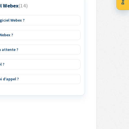
iel Webex
14
iciel Webex ?
 Webex ?
 attente ?
l ?
i d’appel ?