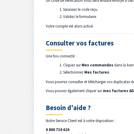
Un code de vérification vous sera ensuite envoyé à cett
Saisissez le code reçu.
Validez le formulaire.
Votre compte est alors activé.
Consulter vos factures
Une fois connecté :
Cliquez sur
Mes commandes
dans la barr
Sélectionnez
Mes factures
.
Vous pourrez consulter et télécharger vos duplicatas de
Vous pouvez également cliquer sur
mes factures A
Besoin d'aide ?
Notre Service Client est à votre disposition :
0 800 710 620