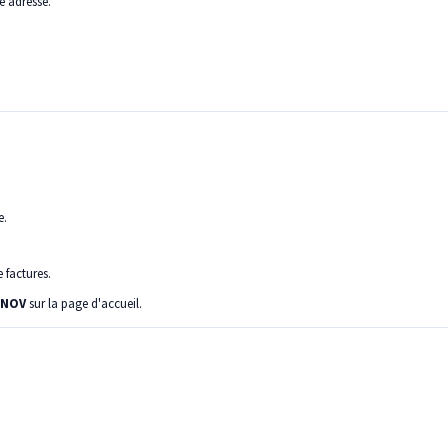
e adresse.
e.
 factures.
DNOV
sur la page d'accueil.