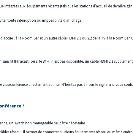
 intégrées aux équipements récents (tels que les stations d’accueil de dernière gén
viter toute interruption ou impossibilité d’affichage.
ion d'accueil à la Room Bar et un autre câble HDMI 2.1 ou 2.2 de la TV à la Room Ba
ran sans fil (Miracast) ou si le Wi-Fi n’est pas disponible, un câble HDMI 2.1 supplém
e de visioconférence directement au mur. N’hésitez pas à nous le signaler si vous souh
conférence ?
férence, un switch non manageable peut être nécessaire.
câbles réseau : il permet de connecter plusieurs équipements réseau au même endroi