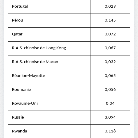
Portugal
0,029
Pérou
0,145
Qatar
0,072
R.A.S. chinoise de Hong Kong
0,067
R.A.S. chinoise de Macao
0,032
Réunion-Mayotte
0,065
Roumanie
0,056
Royaume-Uni
0,04
Russie
3,094
Rwanda
0,118